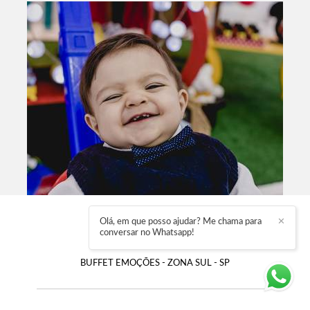
DUDU FEZ 1 ANO
Olá, em que posso ajudar? Me chama para
✕
conversar no Whatsapp!
FESTA INFANTIL
BUFFET EMOÇÕES - ZONA SUL - SP