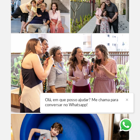
Olá, em que posso ajudar? Me chama para
✕
conversar no Whatsapp!