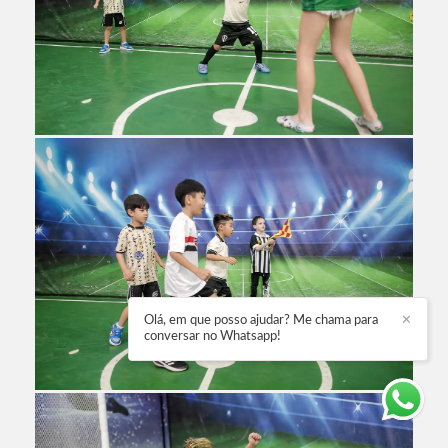
Olá, em que posso ajudar? Me chama para
✕
conversar no Whatsapp!