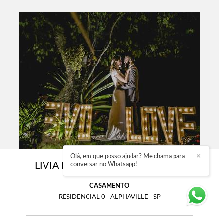
Olá, em que posso ajudar? Me chama para
✕
LIVIA E ANDRÉ - MINI WEDDING
conversar no Whatsapp!
CASAMENTO
RESIDENCIAL 0 - ALPHAVILLE - SP